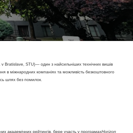
 v Bratislave, STU)
— один з найсильніших технічних вишів
ання в міжнародних компаніях та можливість безкоштовного
есь шлях без помилок.
них академічних рейтингів, бере участь у програмах
Horizon