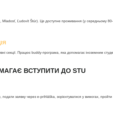
k, Mladosť, Ľudovít Štúr). Це доступне проживання (у середньому 80–
ІЯ
ртивні секції. Працює buddy-програма, яка допомагає іноземним студ
МАГАЄ ВСТУПИТИ ДО STU
подати заявку через e-prihláška, зорієнтуватися у вимогах, пройти 