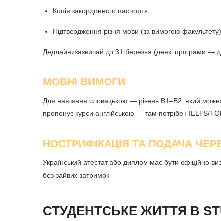
Копія закордонного паспорта.
Підтвердження рівня мови (за вимогою факультету)
Дедлайни
зазвичай до 31 березня (деякі програми — до
МОВНІ ВИМОГИ
Для навчання словацькою — рівень B1–B2, який можна 
пропонує курси англійською — там потрібен IELTS/TO
НОСТРИФІКАЦІЯ ТА ПОДАЧА ЧЕРЕ
Український атестат або диплом має бути офіційно виз
без зайвих затримок.
СТУДЕНТСЬКЕ ЖИТТЯ В ST