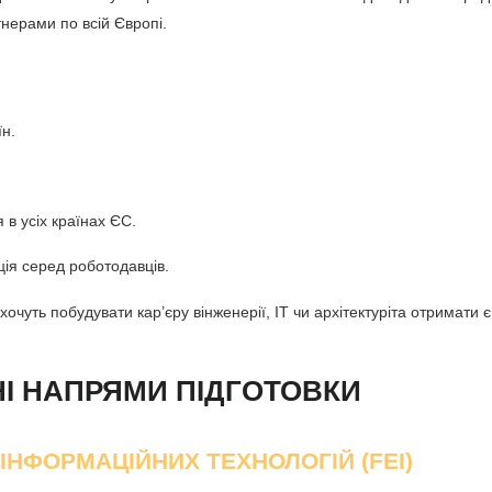
тнерами по всій Європі.
їн.
в усіх країнах ЄС.
ція серед роботодавців.
 хочуть побудувати кар’єру в
інженерії, ІТ чи архітектурі
та отримати 
НІ НАПРЯМИ ПІДГОТОВКИ
ІНФОРМАЦІЙНИХ ТЕХНОЛОГІЙ (FEI)