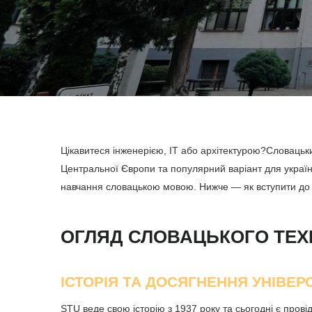
Цікавитеся інженерією, IT або архітектурою?
Словацький
Центральної Європи та популярний варіант для українс
навчання словацькою мовою. Нижче — як вступити до S
ОГЛЯД СЛОВАЦЬКОГО ТЕХН
ІСТОРІЯ ТА ДОСЯГНЕННЯ УНІВЕР
STU веде свою історію з 1937 року та сьогодні є пров