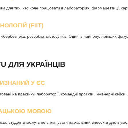
прям для тих, хто хоче працювати в лабораторіях, фармацевтиці, харч
ОЛОГІЙ (FIIT)
ібербезпека, розробка застосунків. Один із найпопулярніших факул
U ДЛЯ УКРАЇНЦІВ
ИЗНАНИЙ У ЄС
ані на практику: лабораторії, командні проєкти, інженерні кейси, 
ВАЦЬКОЮ МОВОЮ
ські студенти можуть не сплачувати навчальний внесок згідно з умо