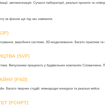
нікації, автоматизація. Сучасні лабораторії, реальні проєкти та спі
боту за фахом ще під час навчання.
JF)
тування, виробничі системи, 3D-моделювання. Багато практики та м
ЦТВА (SVF)
істика. Випускники працюють у будівельних компаніях Словаччини, По
АЙНУ (FAD)
йн. Багато творчих студій, міжнародні конкурси та реальні кейси.
ЕТ (FCHPT)