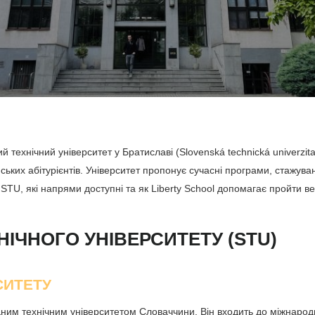
 технічний університет у Братиславі (Slovenská technická univerzita
ьких абітурієнтів. Університет пропонує сучасні програми, стажув
TU, які напрями доступні та як Liberty School допомагає пройти в
ІЧНОГО УНІВЕРСИТЕТУ (STU)
СИТЕТУ
ідним технічним університетом Словаччини. Він входить до міжнарод