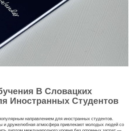
учения В Словацких
ля Иностранных Студентов
 популярным направлением для иностранных студентов.
ены и дружелюбная атмосфера привлекают молодых людей со
учить диплом международного уровня без огромных затрат —