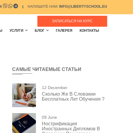
64
НАПИШИТЕ НАМ:
INFO@LIBERTYSCHOOL.EU
ЗАПИСАТЬСЯ НА КУРС
Ы
УСЛУГИ
БЛОГ
ГАЛЕРЕЯ
КОНТАКТЫ
САМЫЕ ЧИТАЕМЫЕ СТАТЬИ
12 December
Сколько Же В Словакии
Бесплатных Лет Обучения ?
09 June
Нострификация
Иностранных Дипломов В