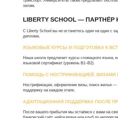
транспорт. Университеты также предлагают беспла
залам.
LIBERTY SCHOOL — ПАРТНЁР
С Liberty School вы не останетесь один на один с 
диплома.
ЯЗЫКОВЫЕ КУРСЫ И ПОДГОТОВКА К В
Наша школа предлагает курсы словацкого языка, к
языковой сертификат (уровень B1–B2).
ПОМОЩЬ С НОСТРИФИКАЦИЕЙ, ВИЗАМИ 
Нострификация, оформление визы, поиск жилья — в
поддержку на каждом этапе.
АДАПТАЦИОННАЯ ПОДДЕРЖКА ПОСЛЕ П
После вашего прибытия мы остаёмся с вами на свя
банковский счёт, найти врача или клуб по интереса