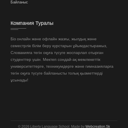
Байланыс
Компания Туралы
Біз онлайн және офлайн жазғы, жылдық және
семестрлік білім беру курстарын ұйымдастырамыз,
Словакияға тегін оқуға түсуге жоспарлап отырған
студенттер үшін. Мектеп сондай-ақ мемлекеттік
университеттерге, техникумдерге және гимназияларға
тегін оқуға түсуге байланысты толық қызметтерді
ұсынады!
© 2026 Liberty Language School. Made by
Webcreation.sk