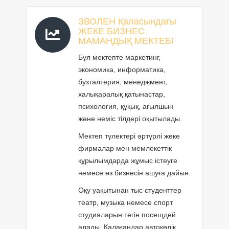
ЗВОЛЕН Қаласындағы
ЖЕКЕ БИЗНЕС
МАМАНДЫҚ МЕКТЕБІ
Бұл мектепте маркетинг,
экономика, информатика,
бухгалтерия, менеджмент,
халықаралық қатынастар,
психология, құқық, ағылшын
және неміс тілдері оқытылады.
Мектеп түлектері әртүрлі жеке
фирмалар мен мемлекеттік
құрылымдарда жұмыс істеуге
немесе өз бизнесін ашуға дайын.
Оқу уақытынан тыс студенттер
театр, музыка немесе спорт
студияларын тегін посещдей
алады. Қалағандар автокөлік