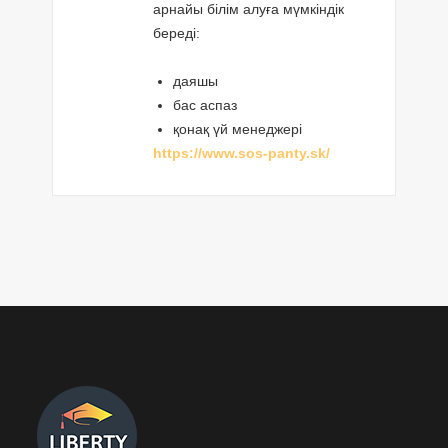
арнайы білім алуға мүмкіндік
береді:
даяшы
бас аспаз
қонақ үй менеджері
https://www.sos-panty.sk/