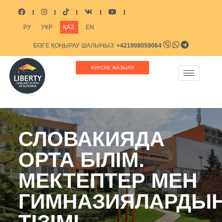
РУ
УКР
ҚАЗ.
EN
БІЗГЕ ҚОҢЫРАУ ШАЛЫҢЫЗ:
+421908059064
БІЗГЕ ЖАЗЫҢЫЗ:
INFO@LIBERTYSCHOOL.EU
КУРСКЕ ЖАЗЫЛУ
СЛОВАКИЯДА
ОРТА БІЛІМ.
МЕКТЕПТЕР МЕН
ГИМНАЗИЯЛАРДЫ