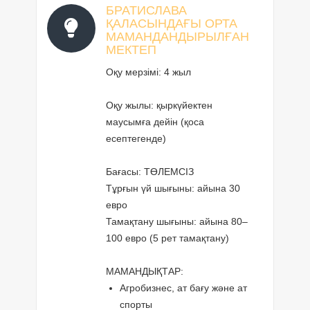
БРАТИСЛАВА
ҚАЛАСЫНДАҒЫ ОРТА
МАМАНДАНДЫРЫЛҒАН
МЕКТЕП
Оқу мерзімі: 4 жыл
Оқу жылы: қыркүйектен
маусымға дейін (қоса
есептегенде)
Бағасы: ТӨЛЕМСІЗ
Тұрғын үй шығыны: айына 30
евро
Тамақтану шығыны: айына 80–
100 евро (5 рет тамақтану)
МАМАНДЫҚТАР:
Агробизнес, ат бағу және ат
спорты