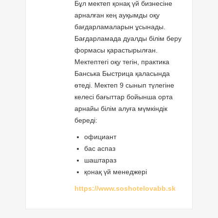
Бұл мектеп қонақ үй бизнесіне
арналған кең ауқымды оқу
бағдарламаларын ұсынады.
Бағдарламада дуалды білім беру
формасы қарастырылған.
Мектептегі оқу тегін, практика
Банська Быстрица қаласында
өтеді. Мектеп 9 сынып түлегіне
келесі бағыттар бойынша орта
арнайы білім алуға мүмкіндік
береді:
официант
бас аспаз
шаштараз
қонақ үй менеджері
https://www.soshotelovabb.sk