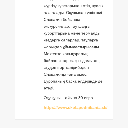
жүргізу курстарынан өтіп, куәлік
ала алады. Оқушылар үшін жиі
Словакия бойынша
экскурсиялар, тау шаңғы
курорттарына және термалды
көздерге сапарлар, тауларға
жорықтар ұйымдастырылады.
Мектепте халықаралық
байланыстар жақсы дамыған,
студенттер тәжірибеден
Словакияда ғана емес,
Еуропаның басқа елдерінде де
өтеді.
Оқу құны – айына 30 евро.
https://www.skolapodnikania.sk/