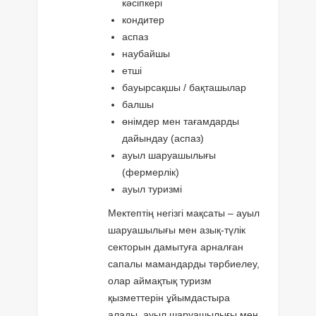
кәсіпкері
кондитер
аспаз
наубайшы
етші
бауырсақшы / бақташылар
балшы
өнімдер мен тағамдарды
дайындау (аспаз)
ауыл шаруашылығы
(фермерлік)
ауыл туризмі
Мектептің негізгі мақсаты – ауыл
шаруашылығы мен азық-түлік
секторын дамытуға арналған
сапалы мамандарды тәрбиелеу,
олар аймақтық туризм
қызметтерін ұйымдастыра
алады, ауыл шаруашылығы мен