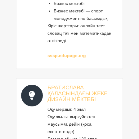
Бизнес мектебі
Бизнес мектебі — спорт
менеджментіне басымдық
Кіріс шарттары: онлайн тест
словац тілі мен математикадан
өткізіледі
sssp.edupage.org
БРАТИСЛАВА
ҚАЛАСЫНДАҒЫ ЖЕКЕ
ДИЗАЙН МЕКТЕБІ
Оқу мерзімі: 4 жыл
Оқу жылы: қыркүйектен
маусымға дейін (қоса
есептегенде)