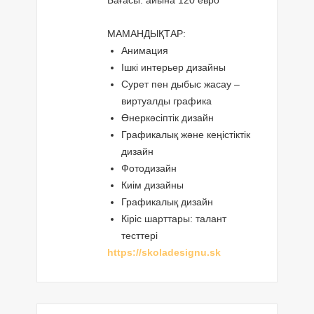
Бағасы: айына 120 евро
МАМАНДЫҚТАР:
Анимация
Ішкі интерьер дизайны
Сурет пен дыбыс жасау –
виртуалды графика
Өнеркәсіптік дизайн
Графикалық және кеңістіктік
дизайн
Фотодизайн
Киім дизайны
Графикалық дизайн
Кіріс шарттары: талант
тесттері
https://skoladesignu.sk