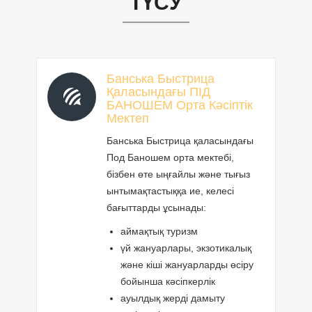
ТҮСУ
Банська Быстрица
Қаласындағы ПІД
БАНОШЕМ Орта Кәсіптік
Мектеп
Банська Быстрица қаласындағы
Под Баношем орта мектебі,
бізбен өте ыңғайлы және тығыз
ынтымақтастыққа ие, келесі
бағыттарды ұсынады:
аймақтық туризм
үй жануарлары, экзотикалық
және кіші жануарларды өсіру
бойынша кәсіпкерлік
ауылдық жерді дамыту