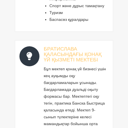
Спорт және дұрыс тамақтану
Туризм
Баспасөз құралдары
БРАТИСЛАВА
ҚАЛАСЫНДАҒЫ ҚОНАҚ
ҮЙ ҚЫЗМЕТІ МЕКТЕБІ
Бұл мектеп қонақ үй бизнесі үшін
кең ауқымды оқу
бағдарламаларын ұсынады.
Бағдарламада дуальді оқыту
формасы бар. Мектептегі оқу
тегін, практика Банска Быстрица
қаласында өтеді. Мектеп 9-
сынып түлектеріне келесі
мамандықтар бойынша орта