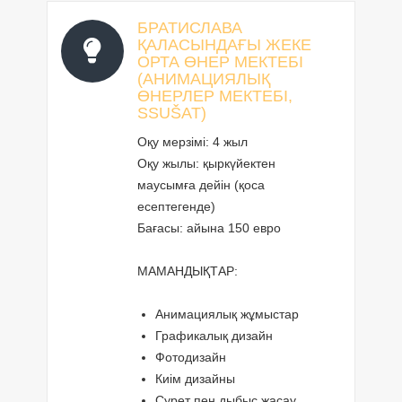
БРАТИСЛАВА
ҚАЛАСЫНДАҒЫ ЖЕКЕ
ОРТА ӨНЕР МЕКТЕБІ
(АНИМАЦИЯЛЫҚ
ӨНЕРЛЕР МЕКТЕБІ,
SSUŠAT)
Оқу мерзімі: 4 жыл
Оқу жылы: қыркүйектен
маусымға дейін (қоса
есептегенде)
Бағасы: айына 150 евро
МАМАНДЫҚТАР:
Анимациялық жұмыстар
Графикалық дизайн
Фотодизайн
Киім дизайны
Сурет пен дыбыс жасау