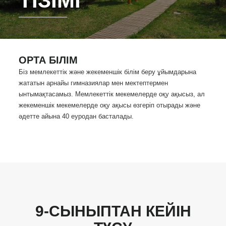
ТІЗІМІ
ОРТА БІЛІМ
Біз мемлекеттік және жекеменшік білім беру ұйымдарына
жататын арнайы гимназиялар мен мектептермен
ынтымақтасамыз. Мемлекеттік мекемелерде оқу ақысыз, ал
жекеменшік мекемелерде оқу ақысы өзгеріп отырады және
әдетте айына 40 еуродан басталады.
9-СЫНЫПТАН КЕЙІН