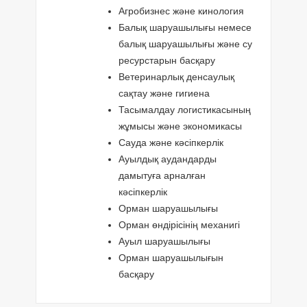
Агробизнес және кинология
Балық шаруашылығы немесе
балық шаруашылығы және су
ресурстарын басқару
Ветеринарлық денсаулық
сақтау және гигиена
Тасымалдау логистикасының
жұмысы және экономикасы
Сауда және кәсіпкерлік
Ауылдық аудандарды
дамытуға арналған
кәсіпкерлік
Орман шаруашылығы
Орман өндірісінің механигі
Ауыл шаруашылығы
Орман шаруашылығын
басқару