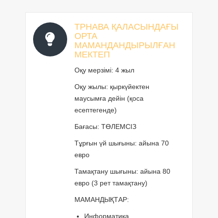
ТРНАВА ҚАЛАСЫНДАҒЫ
ОРТА
МАМАНДАНДЫРЫЛҒАН
МЕКТЕП
Оқу мерзімі: 4 жыл
Оқу жылы: қыркүйектен
маусымға дейін (қоса
есептегенде)
Бағасы: ТӨЛЕМСІЗ
Тұрғын үй шығыны: айына 70
евро
Тамақтану шығыны: айына 80
евро (3 рет тамақтану)
МАМАНДЫҚТАР:
Информатика