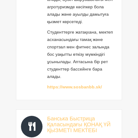
агротуризмде кәсіпкер бола
алады және ауылды дамытуға
қызмет көрсетеді.
Студенттерге жатақхана, мектеп
асханасындағы тамақ және
спортзал мен фитнес залында
бос уақытты өткізу мүмкіндігі
ұсынылады. Аптасына бір рет
студенттер бассейнге бара
алады.
https://www.sosbanbb.sk/
Банська Быстрица
Қаласындағы ҚОНАҚ ҮЙ
ҚЫЗМЕТІ МЕКТЕБІ