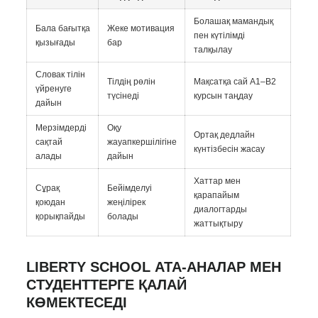
Болашақ мамандық
Бала бағытқа
Жеке мотивация
пен күтілімді
қызығады
бар
талқылау
Словак тілін
Тілдің рөлін
Мақсатқа сай A1–B2
үйренуге
түсінеді
курсын таңдау
дайын
Мерзімдерді
Оқу
Ортақ дедлайн
сақтай
жауапкершілігіне
күнтізбесін жасау
алады
дайын
Хаттар мен
Сұрақ
Бейімделуі
қарапайым
қоюдан
жеңілірек
диалогтарды
қорықпайды
болады
жаттықтыру
LIBERTY SCHOOL АТА-АНАЛАР МЕН
СТУДЕНТТЕРГЕ ҚАЛАЙ
КӨМЕКТЕСЕДІ