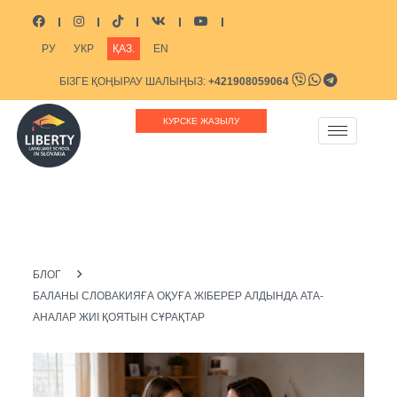
РУ
УКР
ҚАЗ.
EN
БІЗГЕ ҚОҢЫРАУ ШАЛЫҢЫЗ:
+421908059064
БІЗГЕ ЖАЗЫҢЫЗ:
INFO@LIBERTYSCHOOL.EU
КУРСКЕ ЖАЗЫЛУ
БЛОГ
БАЛАНЫ СЛОВАКИЯҒА ОҚУҒА ЖІБЕРЕР АЛДЫНДА АТА-
АНАЛАР ЖИІ ҚОЯТЫН СҰРАҚТАР