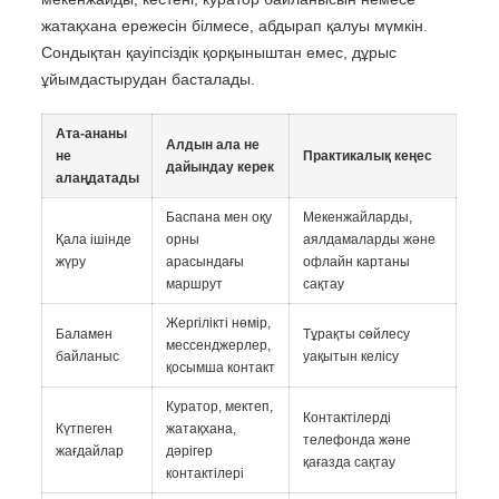
жатақхана ережесін білмесе, абдырап қалуы мүмкін.
Сондықтан қауіпсіздік қорқыныштан емес, дұрыс
ұйымдастырудан басталады.
Ата-ананы
Алдын ала не
не
Практикалық кеңес
дайындау керек
алаңдатады
Баспана мен оқу
Мекенжайларды,
Қала ішінде
орны
аялдамаларды және
жүру
арасындағы
офлайн картаны
маршрут
сақтау
Жергілікті нөмір,
Баламен
Тұрақты сөйлесу
мессенджерлер,
байланыс
уақытын келісу
қосымша контакт
Куратор, мектеп,
Контактілерді
Күтпеген
жатақхана,
телефонда және
жағдайлар
дәрігер
қағазда сақтау
контактілері