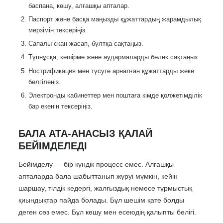
баспана, көшу, алғашқы апталар.
Паспорт және басқа маңызды құжаттардың жарамдылық
мерзімін тексеріңіз.
Сапалы скан жасап, бұлтқа сақтаңыз.
Түпнұсқа, көшірме және аудармаларды бөлек сақтаңыз.
Нострификация мен түсуге арналған құжаттарды жеке
белгілеңіз.
Электронды кабинеттер мен поштаға кімде қолжетімділік
бар екенін тексеріңіз.
БАЛА АТА-АНАСЫЗ ҚАЛАЙ
БЕЙІМДЕЛЕДІ
Бейімделу — бір күндік процесс емес. Алғашқы
апталарда бала шабыттанып жүруі мүмкін, кейін
шаршау, тілдік кедергі, жалғыздық немесе тұрмыстық
қиындықтар пайда болады. Бұл шешім қате болды
деген сөз емес. Бұл көшу мен есеюдің қалыпты бөлігі.