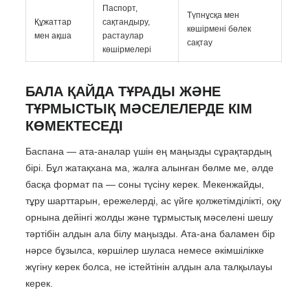
Паспорт,
Түпнұсқа мен
Құжаттар
сақтандыру,
көшірмені бөлек
мен ақша
растаулар
сақтау
көшірмелері
БАЛА ҚАЙДА ТҰРАДЫ ЖӘНЕ
ТҰРМЫСТЫҚ МӘСЕЛЕЛЕРДЕ КІМ
КӨМЕКТЕСЕДІ
Баспана — ата-аналар үшін ең маңызды сұрақтардың
бірі. Бұл жатақхана ма, жалға алынған бөлме ме, әлде
басқа формат па — соны түсіну керек. Мекенжайды,
тұру шарттарын, ережелерді, ас үйге қолжетімділікті, оқу
орнына дейінгі жолды және тұрмыстық мәселені шешу
тәртібін алдын ала білу маңызды. Ата-ана баламен бір
нәрсе бұзылса, көршілер шуласа немесе әкімшілікке
жүгіну керек болса, не істейтінін алдын ала талқылауы
керек.