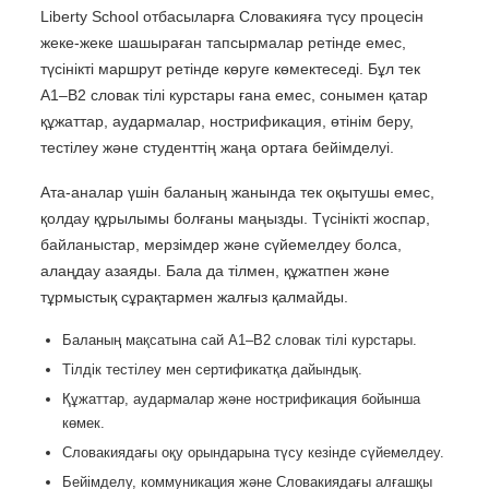
Liberty School отбасыларға Словакияға түсу процесін
жеке-жеке шашыраған тапсырмалар ретінде емес,
түсінікті маршрут ретінде көруге көмектеседі. Бұл тек
A1–B2 словак тілі курстары ғана емес, сонымен қатар
құжаттар, аудармалар, нострификация, өтінім беру,
тестілеу және студенттің жаңа ортаға бейімделуі.
Ата-аналар үшін баланың жанында тек оқытушы емес,
қолдау құрылымы болғаны маңызды. Түсінікті жоспар,
байланыстар, мерзімдер және сүйемелдеу болса,
алаңдау азаяды. Бала да тілмен, құжатпен және
тұрмыстық сұрақтармен жалғыз қалмайды.
Баланың мақсатына сай A1–B2 словак тілі курстары.
Тілдік тестілеу мен сертификатқа дайындық.
Құжаттар, аудармалар және нострификация бойынша
көмек.
Словакиядағы оқу орындарына түсу кезінде сүйемелдеу.
Бейімделу, коммуникация және Словакиядағы алғашқы