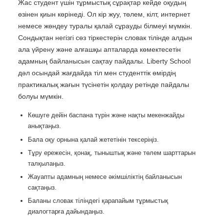
Жас студент үшін тұрмыстық сұрақтар кейде оқудың
өзінен қиын көрінеді. Ол кір жуу, төлем, кілт, интернет
немесе жөндеу туралы қалай сұрауды білмеуі мүмкін.
Сондықтан негізгі сөз тіркестерін словак тілінде алдын
ала үйрену және алғашқы апталарда көмектесетін
адамның байланысын сақтау пайдалы. Liberty School
дәл осындай жағдайда тіл мен студенттік өмірдің
практикалық жағын түсінетін қолдау ретінде пайдалы
болуы мүмкін.
Көшуге дейін баспана түрін және нақты мекенжайды
анықтаңыз.
Бала оқу орнына қалай жететінін тексеріңіз.
Тұру ережесін, қонақ, тыныштық және төлем шарттарын
талқылаңыз.
Жауапты адамның немесе әкімшіліктің байланысын
сақтаңыз.
Баланы словак тіліндегі қарапайым тұрмыстық
диалогтарға дайындаңыз.