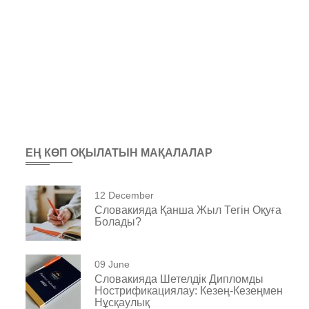
ЕҢ КӨП ОҚЫЛАТЫН МАҚАЛАЛАР
12 December
Словакияда Қанша Жыл Тегін Оқуға
Болады?
09 June
Словакияда Шетелдік Дипломды
Нострификациялау: Кезең-Кезеңмен
Нұсқаулық