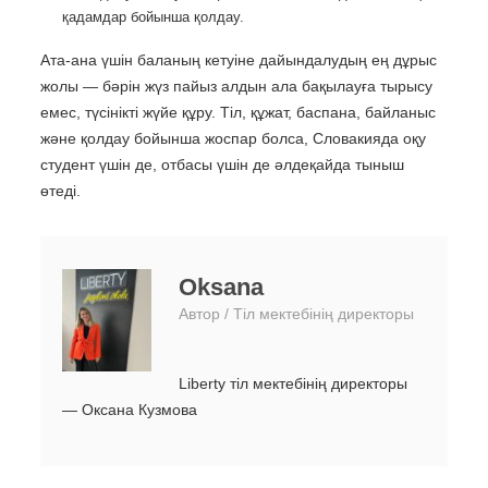
қадамдар бойынша қолдау.
Ата-ана үшін баланың кетуіне дайындалудың ең дұрыс
жолы — бәрін жүз пайыз алдын ала бақылауға тырысу
емес, түсінікті жүйе құру. Тіл, құжат, баспана, байланыс
және қолдау бойынша жоспар болса, Словакияда оқу
студент үшін де, отбасы үшін де әлдеқайда тыныш
өтеді.
Oksana
Автор / Тіл мектебінің директоры
Liberty тіл мектебінің директоры
— Оксана Кузмова