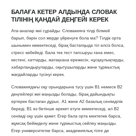
БАЛАҒА КЕТЕР АЛДЫНДА СЛОВАК
ТІЛІНІҢ ҚАНДАЙ ДЕҢГЕЙІ КЕРЕК
Ата-аналар жиі сұрайды: Словакияға тілді білмей
барып, бәрін сол жерде үйренуге бола ма? Тілдік орта
шынымен көмектеседі, бірақ бастапқыда тіл әлсіз болса,
стресс көбейеді. Бала тек тест тапсыруы ғана емес,
кестені, хаттарды, жатақхана ережесін, нұсқаулықтарды,
хабарландыруларды, оқытушыларды және тұрмыстық
жағдайларды түсінуі керек.
Словакиядағы оқу орындарына түсу үшін B1 немесе B2
деңгейлері жиі маңызды болады, бірақ дайындықты
ертерек бастаған дұрыс. A1 және A2 базалық сенімділік
береді, B1 өз бетінше әрекет етуге көмектеседі, ал B2
сенімді оқу үшін қажет. Егер бала орта мектепке барса,
жұмсақ бейімделу және тұрмыстық сөйлеу маңызды.
Егер университетке барса, академиялық тілге де