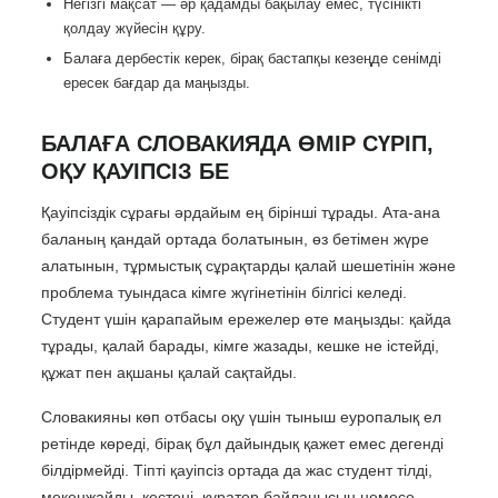
Негізгі мақсат — әр қадамды бақылау емес, түсінікті
қолдау жүйесін құру.
Балаға дербестік керек, бірақ бастапқы кезеңде сенімді
ересек бағдар да маңызды.
БАЛАҒА СЛОВАКИЯДА ӨМІР СҮРІП,
ОҚУ ҚАУІПСІЗ БЕ
Қауіпсіздік сұрағы әрдайым ең бірінші тұрады. Ата-ана
баланың қандай ортада болатынын, өз бетімен жүре
алатынын, тұрмыстық сұрақтарды қалай шешетінін және
проблема туындаса кімге жүгінетінін білгісі келеді.
Студент үшін қарапайым ережелер өте маңызды: қайда
тұрады, қалай барады, кімге жазады, кешке не істейді,
құжат пен ақшаны қалай сақтайды.
Словакияны көп отбасы оқу үшін тыныш еуропалық ел
ретінде көреді, бірақ бұл дайындық қажет емес дегенді
білдірмейді. Тіпті қауіпсіз ортада да жас студент тілді,
мекенжайды, кестені, куратор байланысын немесе