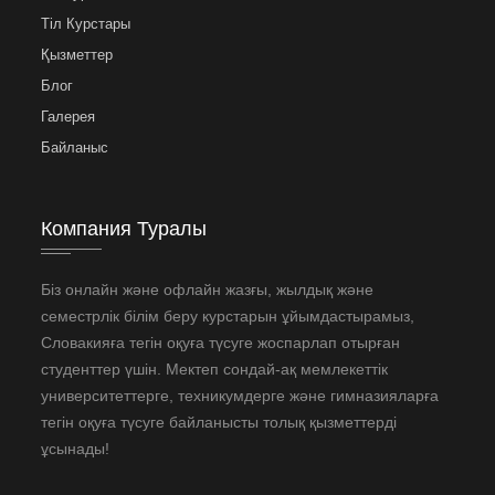
Тіл Курстары
Қызметтер
Блог
Галерея
Байланыс
Компания Туралы
Біз онлайн және офлайн жазғы, жылдық және
семестрлік білім беру курстарын ұйымдастырамыз,
Словакияға тегін оқуға түсуге жоспарлап отырған
студенттер үшін. Мектеп сондай-ақ мемлекеттік
университеттерге, техникумдерге және гимназияларға
тегін оқуға түсуге байланысты толық қызметтерді
ұсынады!