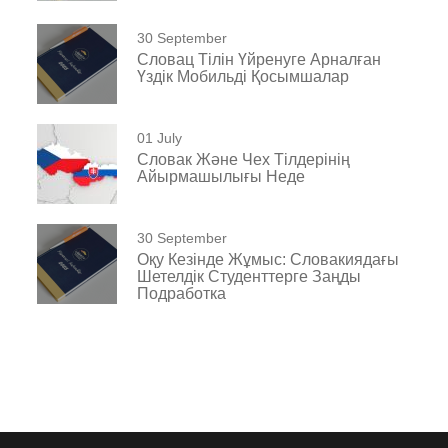
30 September
Словац Тілін Үйренуге Арналған
Үздік Мобильді Қосымшалар
01 July
Словак Және Чех Тілдерінің
Айырмашылығы Неде
30 September
Оқу Кезінде Жұмыс: Словакиядағы
Шетелдік Студенттерге Заңды
Подработка