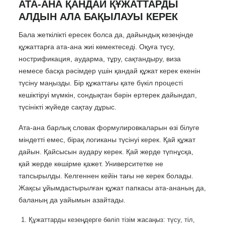
АТА-АНА ҚАНДАЙ ҚҰЖАТТАРДЫ
АЛДЫН АЛА БАҚЫЛАУЫ КЕРЕК
Бала жеткілікті ересек болса да, дайындық кезеңінде
құжаттарға ата-ана жиі көмектеседі. Оқуға түсу,
нострификация, аударма, тұру, сақтандыру, виза
немесе басқа рәсімдер үшін қандай құжат керек екенін
түсіну маңызды. Бір құжаттағы қате бүкіл процесті
кешіктіруі мүмкін, сондықтан бәрін ертерек дайындап,
түсінікті жүйеде сақтау дұрыс.
Ата-ана барлық словак формулировкаларын өзі білуге
міндетті емес, бірақ логиканы түсінуі керек. Қай құжат
дайын. Қайсысын аудару керек. Қай жерде түпнұсқа,
қай жерде көшірме қажет. Университетке не
тапсырылды. Келгеннен кейін тағы не керек болады.
Жақсы ұйымдастырылған құжат папкасы ата-ананың да,
баланың да уайымын азайтады.
Құжаттарды кезеңдерге бөліп тізім жасаңыз: түсу, тіл,