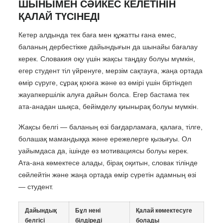
ШЫНЫМЕН СӘЙКЕС КЕЛЕТІНІН
ҚАЛАЙ ТҮСІНЕДІ
Кетер алдында тек баға мен құжатты ғана емес,
баланың дербестікке дайындығын да шынайы бағалау
керек. Словакия оқу үшін жақсы таңдау болуы мүмкін,
егер студент тіл үйренуге, мерзім сақтауға, жаңа ортада
өмір сүруге, сұрақ қоюға және өз өмірі үшін біртіндеп
жауапкершілік алуға дайын болса. Егер бастама тек
ата-анадан шықса, бейімделу қиынырақ болуы мүмкін.
Жақсы белгі — баланың өзі бағдарламаға, қалаға, тілге,
болашақ мамандыққа және ережелерге қызығуы. Ол
уайымдаса да, ішінде өз мотивациясы болуы керек.
Ата-ана көмектесе алады, бірақ оқитын, словак тілінде
сөйлейтін және жаңа ортада өмір сүретін адамның өзі
— студент.
Дайындық
Бұл нені
Қалай көмектесуге
белгісі
білдіреді
болады