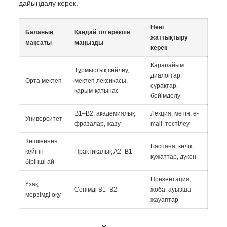
дайындалу керек.
Нені
Баланың
Қандай тіл ерекше
жаттықтыру
мақсаты
маңызды
керек
Қарапайым
Тұрмыстық сөйлеу,
диалогтар,
Орта мектеп
мектеп лексикасы,
сұрақтар,
қарым-қатынас
бейімделу
B1–B2, академиялық
Лекция, мәтін, e-
Университет
фразалар, жазу
mail, тестілеу
Көшкеннен
Баспана, көлік,
кейінгі
Практикалық A2–B1
құжаттар, дүкен
бірінші ай
Презентация,
Ұзақ
Сенімді B1–B2
жоба, ауызша
мерзімді оқу
жауаптар