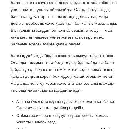
Бала шетелге оқуға кеткелі жатқанда, ата-ана көбіне тек
университет туралы ойламайды. Оларды қауіпсіздік,
баспана, құжаттар, тіл, тамақтану, денсаулық, жаңа
достар, дербестік және қашықтан байланыс мазалайды.
Бұл қалыпты жағдай, өйткені Словакияға көшу — жай
ғана мектеп немесе университет ауыстыру емес,
баланың ересек өмірге қадам басуы.
Барлық уайымды бірден жоюға тырысудың қажеті жоқ.
Оларды тақырыптарға бөлу әлдеқайда пайдалы: бала
қайда тұрады, құжатпен кім көмектеседі, словак тілінің
қандай деңгейі керек, бейімделу қалай өтеді, күтпеген
жағдайда не істеу керек және ата-ана баланы шамадан
тыс бақыламай, қалай қолдай алады.
Ата-ана бүкіл маршрутты түсінуі керек: құжаттан бастап
Словакиядағы алғашқы айларға дейін.
Отбасы ережелер мен күтулерді ертерек талқыласа,
көшу тынышырақ өтеді.