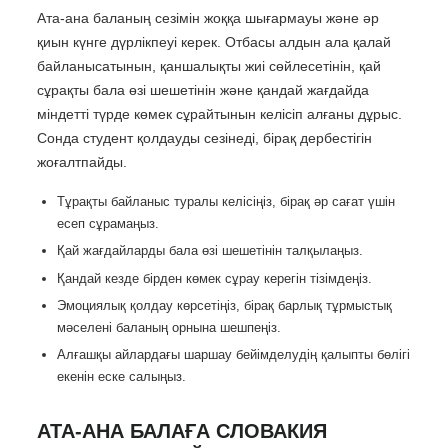
Ата-ана баланың сезімін жоққа шығармауы және әр
қиын күнге дүрлікпеуі керек. Отбасы алдын ала қалай
байланысатынын, қаншалықты жиі сөйлесетінін, қай
сұрақты бала өзі шешетінін және қандай жағдайда
міндетті түрде көмек сұрайтынын келісіп алғаны дұрыс.
Сонда студент қолдауды сезінеді, бірақ дербестігін
жоғалтпайды.
Тұрақты байланыс туралы келісіңіз, бірақ әр сағат үшін
есеп сұрамаңыз.
Қай жағдайларды бала өзі шешетінін талқылаңыз.
Қандай кезде бірден көмек сұрау керегін тізімдеңіз.
Эмоциялық қолдау көрсетіңіз, бірақ барлық тұрмыстық
мәселені баланың орнына шешпеңіз.
Алғашқы айлардағы шаршау бейімделудің қалыпты бөлігі
екенін еске салыңыз.
АТА-АНА БАЛАҒА СЛОВАКИЯ