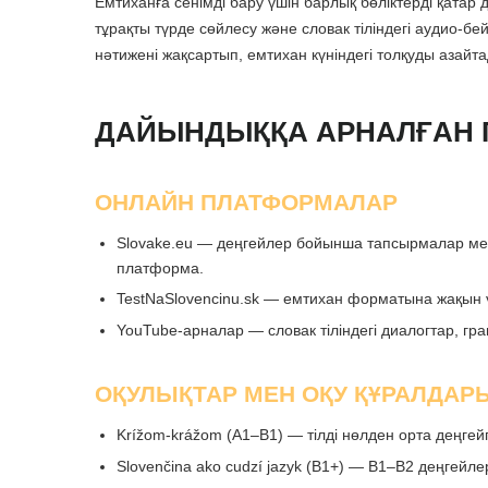
Емтиханға сенімді бару үшін барлық бөліктерді қатар
тұрақты түрде сөйлесу және словак тіліндегі аудио-б
нәтижені жақсартып, емтихан күніндегі толқуды азайт
ДАЙЫНДЫҚҚА АРНАЛҒАН 
ОНЛАЙН ПЛАТФОРМАЛАР
Slovake.eu — деңгейлер бойынша тапсырмалар мен 
платформа.
TestNaSlovencinu.sk — емтихан форматына жақын ү
YouTube-арналар — словак тіліндегі диалогтар, гр
ОҚУЛЫҚТАР МЕН ОҚУ ҚҰРАЛДАР
Krížom-krážom (A1–B1) — тілді нөлден орта деңгей
Slovenčina ako cudzí jazyk (B1+) — B1–B2 деңгейл