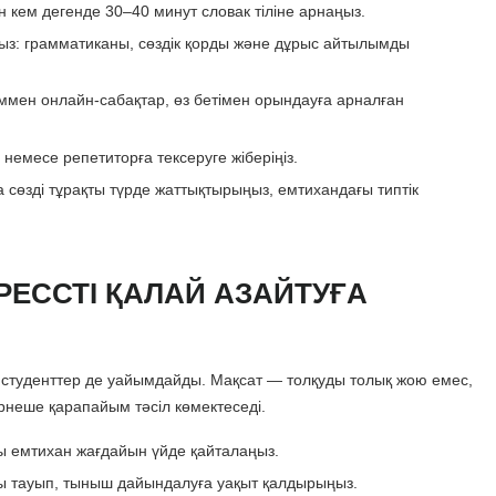
 кем дегенде 30–40 минут словак тіліне арнаңыз.
ыз: грамматиканы, сөздік қорды және дұрыс айтылымды
аліммен онлайн-сабақтар, өз бетімен орындауға арналған
немесе репетиторға тексеруге жіберіңіз.
сөзді тұрақты түрде жаттықтырыңыз, емтихандағы типтік
ЕССТІ ҚАЛАЙ АЗАЙТУҒА
н студенттер де уайымдайды. Мақсат — толқуды толық жою емес,
рнеше қарапайым тәсіл көмектеседі.
ты емтихан жағдайын үйде қайталаңыз.
ны тауып, тыныш дайындалуға уақыт қалдырыңыз.