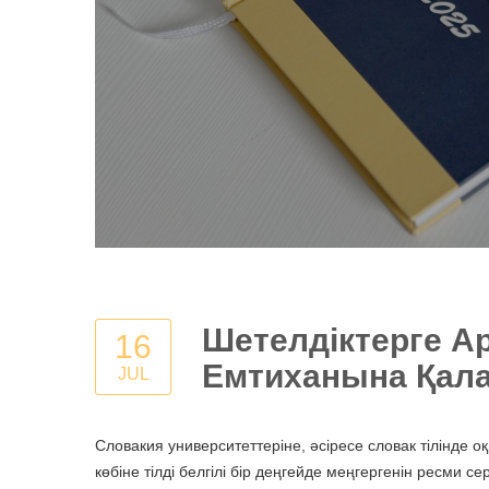
Шетелдіктерге Ар
16
Емтиханына Қала
JUL
Словакия университеттеріне, әсіресе словак тілінде 
көбіне тілді белгілі бір деңгейде меңгергенін ресми 