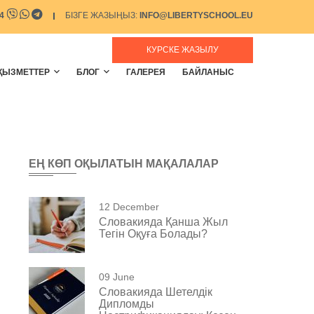
64
БІЗГЕ ЖАЗЫҢЫЗ:
INFO@LIBERTYSCHOOL.EU
КУРСКЕ ЖАЗЫЛУ
ҚЫЗМЕТТЕР
БЛОГ
ГАЛЕРЕЯ
БАЙЛАНЫС
ЕҢ КӨП ОҚЫЛАТЫН МАҚАЛАЛАР
12 December
Словакияда Қанша Жыл
Тегін Оқуға Болады?
09 June
Словакияда Шетелдік
Дипломды