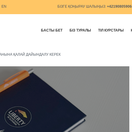
EN
БІЗГЕ ҚОҢЫРАУ ШАЛЫҢЫЗ:
+4219080590
БАСТЫ БЕТ
БІЗ ТУРАЛЫ
ТІЛ КУРСТАРЫ
ХАНЫНА ҚАЛАЙ ДАЙЫНДАЛУ КЕРЕК