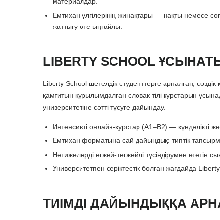
материалдар.
Емтихан үлгілерінің жинақтары — нақты немесе со
жаттығу өте ыңғайлы.
LIBERTY SCHOOL ҰСЫНАТЫ
Liberty School шетелдік студенттерге арналған, сөзд
қамтитын құрылымдалған словак тілі курстарын ұсына
университетіне сәтті түсуге дайындау.
Интенсивті онлайн-курстар (A1–B2) — күнделікті 
Емтихан форматына сай дайындық: типтік тапсырм
Нәтижелерді егжей-тегжейлі түсіндірумен өтетін сы
Университетпен серіктестік болған жағдайда Libert
ТИІМДІ ДАЙЫНДЫҚҚА АРН