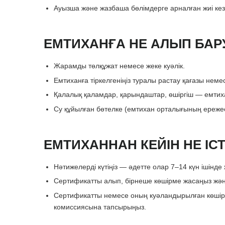
Ауызша және жазбаша бөлімдерге арналған жиі кез
ЕМТИХАНҒА НЕ АЛЫП БАР
Жарамды төлқұжат немесе жеке куәлік.
Емтиханға тіркелгеніңіз туралы растау қағазы неме
Қалалық қаламдар, қарындаштар, өшіргіш — емтиха
Су құйылған бөтелке (емтихан орталығының ереже
ЕМТИХАННАН КЕЙІН НЕ ІСТ
Нәтижелерді күтіңіз — әдетте олар 7–14 күн ішінд
Сертификатты алып, бірнеше көшірме жасаңыз жән
Сертификатты немесе оның куәландырылған көшірме
комиссиясына тапсырыңыз.