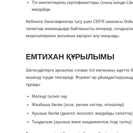
Тіл мектептерінің сертификаттары (оның ішінде Li
жағдайда.
Көбінесе бакалавриатқа түсу үшін CEFR шкаласы бойы
талаптар мамандыққа байланысты өзгереді, сондықтан
кеңесшілерінен қосымша ақпарат алу маңызды.
ЕМТИХАН ҚҰРЫЛЫМЫ
Шетелдіктерге арналған словак тілі емтиханы әдетте 
кешенді түрде тексереді. Формат әр ұйымдастырушыда 
тұрады:
Мәтінді түсініп оқу
Жазбаша бөлім (эссе, ресми хаттар, өтініштер)
Ауызша бөлім (диалог, монолог, жағдайды сипаттау
Тыңдалым (ауызша және академиялық тілді түсіну)