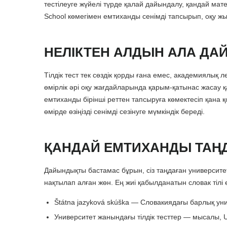
тестілеуге жүйелі түрде қалай дайындалу, қандай ма
School көмегімен емтиханды сенімді тапсырып, оқу ж
НЕЛІКТЕН АЛДЫН АЛА Д
Тілдік тест тек сөздік қорды ғана емес, академиялық
өмірлік әрі оқу жағдайларында қарым-қатынас жасау 
емтиханды бірінші реттен тапсыруға көмектесіп қана
өмірде өзіңізді сенімді сезінуге мүмкіндік береді.
ҚАНДАЙ ЕМТИХАНДЫ ТАҢД
Дайындықты бастамас бұрын, сіз таңдаған университ
нақтылап алған жөн. Ең жиі қабылданатын словак тіл
Štátna jazyková skúška — Словакиядағы барлық ун
Университет жанындағы тілдік тесттер — мысалы, 