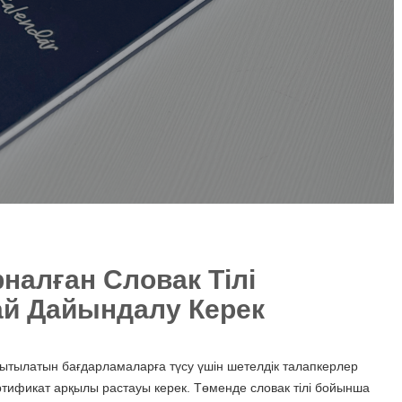
налған Словак Тілі
й Дайындалу Керек
оқытылатын бағдарламаларға түсу үшін шетелдік талапкерлер
сертификат арқылы растауы керек. Төменде словак тілі бойынша