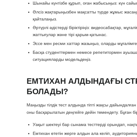
Шынайы күнтізбе құрып, оған жабысыңыз: күн сайын
Әлсіз жақтарыңызбен мақсатты түрде жұмыс жасаң
қайталаңыз.
Әртүрлі әдістерді біріктіріңіз: видеоcабақтар, мұғ
жаттығулар және тірі қарым-қатынас.
Эссе мен ресми хаттар жазыңыз, оларды мұғалімге 
Басқа студенттермен немесе репетитормен ауызша 
ситуацияларды модельдеңіз.
ЕМТИХАН АЛДЫНДАҒЫ СТР
БОЛАДЫ?
Маңызды тілдік тест алдында тіпті жақсы дайындалға
оны басқарылатын деңгейге дейін төмендету. Бұған бі
Уақыт шектеуі бар сынама тесттерді орындап, нақ
Емтихан өтетін жерге алдын ала келіп, аудитория