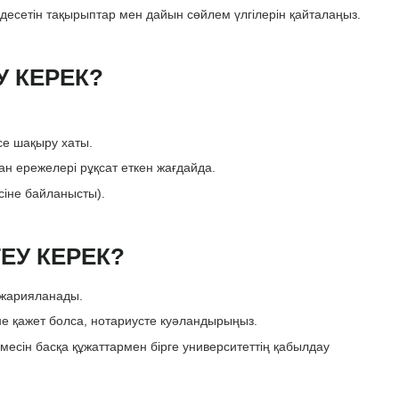
десетін тақырыптар мен дайын сөйлем үлгілерін қайталаңыз.
У КЕРЕК?
се шақыру хаты.
н ережелері рұқсат еткен жағдайда.
сіне байланысты).
ЕУ КЕРЕК?
е жарияланады.
е қажет болса, нотариусте куәландырыңыз.
сін басқа құжаттармен бірге университеттің қабылдау