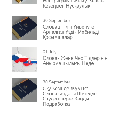
Нострификациялау: Кезең-
Кезеңмен Нұсқаулық
30 September
Словац Тілін Үйренуге
Арналған Үздік Мобильді
Қосымшалар
01 July
Словак Және Чех Тілдерінің
Айырмашылығы Неде
30 September
Оқу Кезінде Жұмыс:
Словакиядағы Шетелдік
Студенттерге Заңды
Подработка