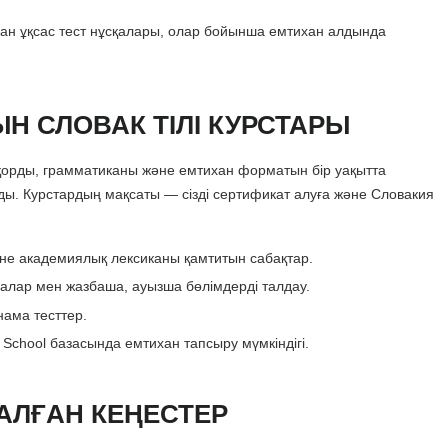
ған ұқсас тест нұсқалары, олар бойынша емтихан алдында
Н СЛОВАК ТІЛІ КУРСТАРЫ
ік қорды, грамматиканы және емтихан форматын бір уақытта
ды. Курстардың мақсаты — сізді сертификат алуға және Словакия
және академиялық лексиканы қамтитын сабақтар.
алар мен жазбаша, ауызша бөлімдерді талдау.
нама тесттер.
y School базасында емтихан тапсыру мүмкіндігі.
АЛҒАН КЕҢЕСТЕР