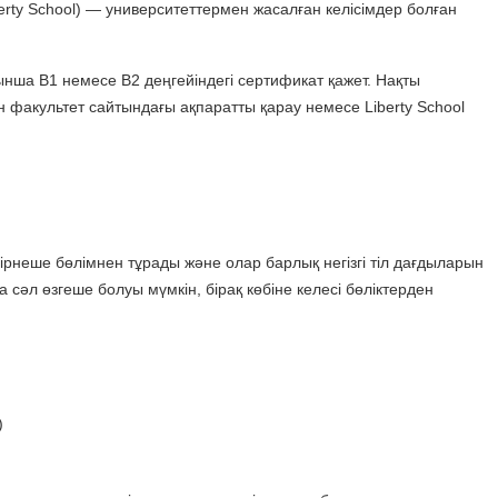
berty School) — университеттермен жасалған келісімдер болған
нша B1 немесе B2 деңгейіндегі сертификат қажет. Нақты
 факультет сайтындағы ақпаратты қарау немесе Liberty School
бірнеше бөлімнен тұрады және олар барлық негізгі тіл дағдыларын
сәл өзгеше болуы мүмкін, бірақ көбіне келесі бөліктерден
)