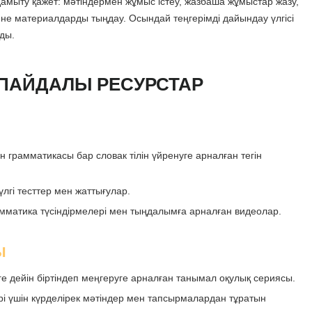
 дамыту қажет: мәтіндермен жұмыс істеу, жазбаша жұмыстар жазу,
ейне материалдарды тыңдау. Осындай теңгерімді дайындау үлгісі
ады.
ПАЙДАЛЫ РЕСУРСТАР
грамматикасы бар словак тілін үйренуге арналған тегін
лгі тесттер мен жаттығулар.
амматика түсіндірмелері мен тыңдалымға арналған видеолар.
Ы
ге дейін біртіндеп меңгеруге арналған танымал оқулық сериясы.
ері үшін күрделірек мәтіндер мен тапсырмалардан тұратын