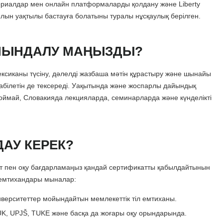
териалдар мен онлайн платформаларды қолдану және Liberty
ылын уақтылы бастауға болатыны туралы нұсқаулық берілген.
АЙЫНДАЛУ МАҢЫЗДЫ?
 лексиканы түсіну, дәлелді жазбаша мәтін құрастыру және шынайы
қабілетін де тексереді. Уақытында және жоспарлы дайындық
 қоймай, Словакияда лекцияларда, семинарларда және күнделікті
АУ КЕРЕК?
ет пен оқу бағдарламаңыз қандай сертификатты қабылдайтынын
і емтихандары мыналар:
иверситеттер мойындайтын мемлекеттік тіл емтиханы.
UK, UPJŠ, TUKE және басқа да жоғары оқу орындарында.