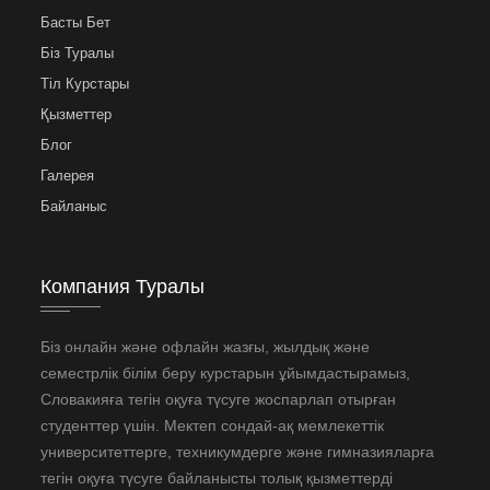
Басты Бет
Біз Туралы
Тіл Курстары
Қызметтер
Блог
Галерея
Байланыс
Компания Туралы
Біз онлайн және офлайн жазғы, жылдық және
семестрлік білім беру курстарын ұйымдастырамыз,
Словакияға тегін оқуға түсуге жоспарлап отырған
студенттер үшін. Мектеп сондай-ақ мемлекеттік
университеттерге, техникумдерге және гимназияларға
тегін оқуға түсуге байланысты толық қызметтерді