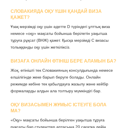
СЛОВАКИЯДА ОҚУ ҮШІН ҚАНДАЙ ВИЗА
ҚАЖЕТ?
Ұзақ мерзімді оқу үшін әдетте D түріндегі ұлттық виза
немесе «оқу» мақсаты бойынша берілетін уақытша
тұруға рұқсат (ВНЖ) қажет. Қысқа мерзімді С визасы
толыққанды оқу үшін жеткіліксіз.
ВИЗАҒА ОНЛАЙН ӨТІНІШ БЕРЕ АЛАМЫН БА?
Жоқ, өтінішті тек Словакияның консулдығында немесе
елшілігінде жеке барып беруге болады. Онлайн
режимде көбіне тек қабылдауға жазылу және кейбір
формаларды алдын ала толтыру мүмкіндігі бар.
ОҚУ ВИЗАСЫМЕН ЖҰМЫС ІСТЕУГЕ БОЛА
МА?
«Оқу» мақсаты бойынша берілген уақытша тұруға
рұқсаты бар студенттер аптасына 20 сағатқа дейін