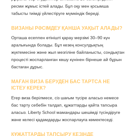
ресми жұмыс істей алады. Бұл оқу мен қосымша
табысты тиімді үйлестіруге мүмкіндік береді.
ВИЗАНЫ РӘСІМДЕУ ҚАНША УАҚЫТ АЛАДЫ?
Орташа есеппен өтінішті қарау мерзімі 30–90 күн
аралығында болады. Бұл кезең консулдықтың
жүктемесіне және жыл мезгіліне байланысты, сондықтан
процесті жоспарланған көшу күнінен бірнеше ай бұрын
бастаған дұрыс.
МАҒАН ВИЗА БЕРУДЕН БАС ТАРТСА НЕ
ІСТЕУ КЕРЕК?
Егер виза берілмесе, сіз шағым түсіре аласыз немесе
бас тарту себебін талдап, құжаттарды қайта тапсыра
аласыз. Liberty School мамандары шешімді түсіндіруге
және келесі қадамдарды жоспарлауға көмектеседі.
ҚҰЖАТТАРДЫ ТАПСЫРУ КЕЗІНДЕ