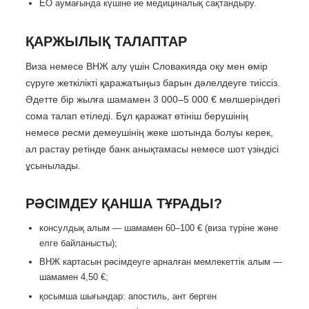
ЕО аумағында күшіне ие медициналық сақтандыру.
ҚАРЖЫЛЫҚ ТАЛАПТАР
Виза немесе ВНЖ алу үшін Словакияда оқу мен өмір
сүруге жеткілікті қаражатыңыз барын дәлелдеуге тиіссіз.
Әдетте бір жылға шамамен 3 000–5 000 € мөлшеріндегі
сома талап етіледі. Бұл қаражат өтініш берушінің
немесе ресми демеушінің жеке шотында болуы керек,
ал растау ретінде банк анықтамасы немесе шот үзіндісі
ұсынылады.
РӘСІМДЕУ ҚАНША ТҰРАДЫ?
консулдық алым — шамамен 60–100 € (виза түріне және
елге байланысты);
ВНЖ картасын рәсімдеуге арналған мемлекеттік алым —
шамамен 4,50 €;
қосымша шығындар: апостиль, ант берген