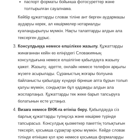
паспорт форматы бойынша фотосуреттер және
толтырылған сауалнама.
Кейбір құжаттарды словак тіліне ант берген аудармашы
аударуы керек, ал көшірмелер нотариалды
куәландырылуы мүмкін. Нақты талаптарды алдын ала
тексерген дұрыс.
Консулдыққа немесе елшілікке жазылу.
Құжаттарды
жинағаннан кейін өз еліңіздегі Словакияның
консулдығына немесе елшілігіне қабылдауға жазылу
қажет. Жазылу, әдетте, онлайн немесе телефон арқылы
жүзеге асырылады. Сұраныстың жоғары болуына
байланысты қабылдау күндері бірнеше апта бұрын толып
қалуы мүмкін, сондықтан бұл қадамды алдын ала
жоспарлаңыз. Құжаттарды тек жеке барып тапсыруға
болатынын есте ұстаңыз.
Визаға немесе ВНЖ-ға өтініш беру.
Қабылдауда сіз
барлық құжаттарды түпнұсқа және көшірме түрінде
тапсырасыз. Консулдық қызметкер пакеттің толықтығын
тексеріп, қосымша сұрақтар қоюы мүмкін. Кейде словак
тілінде өтінішке қол қою немесе қосымша формаларды