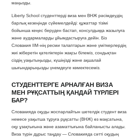
маңызды.
Liberty School студенттерді виза мен ВНЖ рәсімдеудің
барлық кезеңінде сүйемелдейді: құжаттар тізімі
бойынша кеңес беруден бастап, консулдыққа жазылуға
және аудармаларды ұйымдастыруға дейін. Біз
Словакия ІІМ-нің ресми талаптарын және үміткерлердің
жиі жіберетін қателіктерін жақсы білеміз, сондықтан
сіздің уақытыңызды, күшіңізді және ақшалай
шығындарыңызды үнемдеуге көмектесеміз.
СТУДЕНТТЕРГЕ АРНАЛҒАН ВИЗА
МЕН РҰҚСАТТЫҢ ҚАНДАЙ ТҮРЛЕРІ
БАР?
Словакияда оқуды жоспарлайтын шетелдік студент виза
немесе уақытша тұруға рұқсатты (ВНЖ) өз мақсатына,
оқу ұзақтығына және азаматтығына байланысты алады.
Виза түрін дұрыс таңдау — Словакияда сәтті оқудың