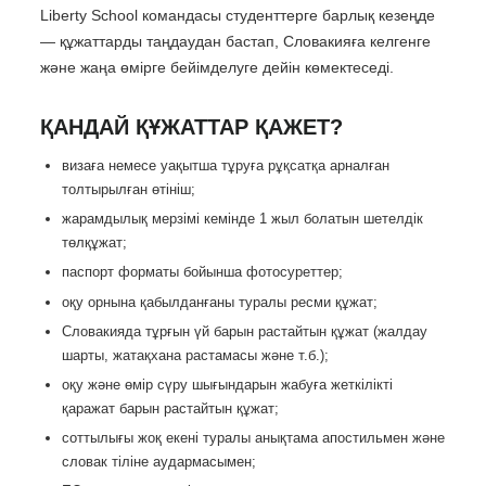
Liberty School командасы студенттерге барлық кезеңде
— құжаттарды таңдаудан бастап, Словакияға келгенге
және жаңа өмірге бейімделуге дейін көмектеседі.
ҚАНДАЙ ҚҰЖАТТАР ҚАЖЕТ?
визаға немесе уақытша тұруға рұқсатқа арналған
толтырылған өтініш;
жарамдылық мерзімі кемінде 1 жыл болатын шетелдік
төлқұжат;
паспорт форматы бойынша фотосуреттер;
оқу орнына қабылданғаны туралы ресми құжат;
Словакияда тұрғын үй барын растайтын құжат (жалдау
шарты, жатақхана растамасы және т.б.);
оқу және өмір сүру шығындарын жабуға жеткілікті
қаражат барын растайтын құжат;
соттылығы жоқ екені туралы анықтама апостильмен және
словак тіліне аудармасымен;