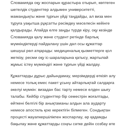
Словакияда оқу жоспарын құрастыра отырып, көптеген
шетелдік студенттер алдымен университетті,
мамандықты және тұрғын үйді таңдайды, ал виза мен
тұруға уақытша рұқсатты рәсімдеу мәселесін кейінге
қалдырады. Алайда елге заңды түрде кіру, оқу кезінде
Словакияда қалу және студент ретінде барлық
мүмкіндіктерді пайдалану үшін дәл осы құжаттар
шешуші рөл атқарады: медициналық қызметтерге қол
жеткізу, ресми оқу іс-шараларына қатысу, жартылай
жұмыс істеу мүмкіндігі және тұрғын үйді жалдау.
Құжаттарды дұрыс дайындамау, мерзімдерді өткізіп алу
немесе толық емес пакет ұсыну айтарлықтай салдарға
әкелуі мүмкін: визадан бас тарту немесе елден шығу
талабы. Кейбір студенттер бір семестрін жоғалтады,
өйткені белгілі бір анықтаманы алдын ала аударту
немесе апостиль қою керектігін білмеген. Сондықтан
процесті жауапкершілікпен жоспарлау, әр қадамды
бақылау және құжаттарды соңғы сәтке дейін созбау өте