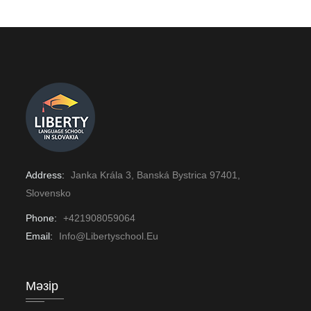
Address:
Janka Krála 3, Banská Bystrica 97401,
Slovensko
Phone:
+421908059064
Email:
Info@libertyschool.eu
Мәзір