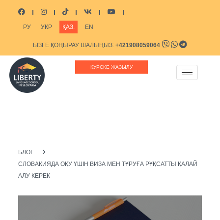
РУ
УКР
ҚАЗ.
EN
БІЗГЕ ҚОҢЫРАУ ШАЛЫҢЫЗ:
+421908059064
БІЗГЕ ЖАЗЫҢЫЗ:
INFO@LIBERTYSCHOOL.EU
КУРСКЕ ЖАЗЫЛУ
БЛОГ
СЛОВАКИЯДА ОҚУ ҮШІН ВИЗА МЕН ТҰРУҒА РҰҚСАТТЫ ҚАЛАЙ
АЛУ КЕРЕК