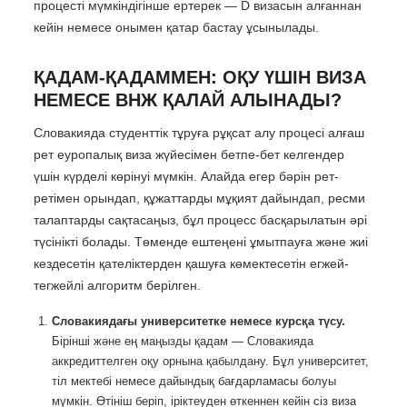
процесті мүмкіндігінше ертерек — D визасын алғаннан
кейін немесе онымен қатар бастау ұсынылады.
ҚАДАМ-ҚАДАММЕН: ОҚУ ҮШІН ВИЗА
НЕМЕСЕ ВНЖ ҚАЛАЙ АЛЫНАДЫ?
Словакияда студенттік тұруға рұқсат алу процесі алғаш
рет еуропалық виза жүйесімен бетпе-бет келгендер
үшін күрделі көрінуі мүмкін. Алайда егер бәрін рет-
ретімен орындап, құжаттарды мұқият дайындап, ресми
талаптарды сақтасаңыз, бұл процесс басқарылатын әрі
түсінікті болады. Төменде ештеңені ұмытпауға және жиі
кездесетін қателіктерден қашуға көмектесетін егжей-
тегжейлі алгоритм берілген.
Словакиядағы университетке немесе курсқа түсу.
Бірінші және ең маңызды қадам — Словакияда
аккредиттелген оқу орнына қабылдану. Бұл университет,
тіл мектебі немесе дайындық бағдарламасы болуы
мүмкін. Өтініш беріп, іріктеуден өткеннен кейін сіз виза