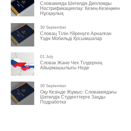
Словакияда Шетелдік Дипломды
Нострификациялау: Кезең-Кезеңмен
Нұсқаулық
30 September
Словац Тілін Үйренуге Арналған
Үздік Мобильді Қосымшалар
01 July
Словак Және Чех Тілдерінің
Айырмашылығы Неде
30 September
Оқу Кезінде Жұмыс: Словакиядағы
Шетелдік Студенттерге Заңды
Подработка