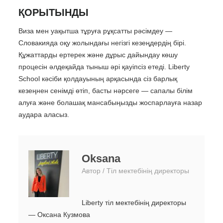
ҚОРЫТЫНДЫ
Виза мен уақытша тұруға рұқсатты рәсімдеу —
Словакияда оқу жолындағы негізгі кезеңдердің бірі.
Құжаттарды ертерек және дұрыс дайындау көшу
процесін әлдеқайда тыныш әрі қауіпсіз етеді. Liberty
School кәсіби қолдауының арқасында сіз барлық
кезеңнен сенімді өтіп, басты нәрсеге — сапалы білім
алуға және болашақ мансабыңызды жоспарлауға назар
аудара аласыз.
Oksana
Автор / Тіл мектебінің директоры
Liberty тіл мектебінің директоры
— Оксана Кузмова