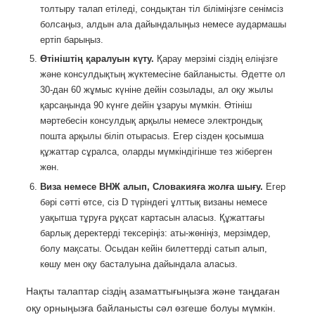
толтыру талап етіледі, сондықтан тіл біліміңізге сенімсіз
болсаңыз, алдын ала дайындалыңыз немесе аудармашы
ертіп барыңыз.
Өтініштің қаралуын күту.
Қарау мерзімі сіздің еліңізге
және консулдықтың жүктемесіне байланысты. Әдетте ол
30-дан 60 жұмыс күніне дейін созылады, ал оқу жылы
қарсаңында 90 күнге дейін ұзаруы мүмкін. Өтініш
мәртебесін консулдық арқылы немесе электрондық
пошта арқылы біліп отырасыз. Егер сізден қосымша
құжаттар сұралса, оларды мүмкіндігінше тез жіберген
жөн.
Виза немесе ВНЖ алып, Словакияға жолға шығу.
Егер
бәрі сәтті өтсе, сіз D түріндегі ұлттық визаны немесе
уақытша тұруға рұқсат картасын аласыз. Құжаттағы
барлық деректерді тексеріңіз: аты-жөніңіз, мерзімдер,
болу мақсаты. Осыдан кейін билеттерді сатып алып,
көшу мен оқу басталуына дайындала аласыз.
Нақты талаптар сіздің азаматтығыңызға және таңдаған
оқу орныңызға байланысты сәл өзгеше болуы мүмкін.