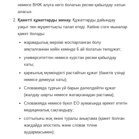
немесе ВНЖ алуға негіз болатын ресми қабылдау хатын
аласыз.
Қажетті құжаттарды жинау.
Құжаттарды дайындау
уақыт пен мұқияттықты талап етеді. Көбіне сізге мыналар
қажет болады:
жарамдылық мерзімі жоспарланған болу
аяқталғаннан кейін кемінде 6 ай болатын төлқұжат;
университеттен немесе курстан ресми қабылдау
хаты;
қаржылық мүмкіндікті растайтын құжат (банктік үзінді
немесе демеуші хаты);
Словакияда тұрғын үй барын дәлелдейтін құжат
(жалдау шарты немесе жатақханадан растама);
Словакияда немесе бүкіл ЕО аумағында әрекет ететін
медициналық сақтандыру;
соттылығы жоқ екені туралы анықтама (қажет болған
жағдайда апостиль және словак тіліне
аудармасымен);