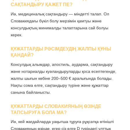
САҚТАНДЫРУ ҚАЖЕТ ПЕ?
Иә, медициналық сақтандыру — міндетті талап. Ол
Словакиядағы бүкіл болу мерзімін қамтуы және
консулдықтың минималды талаптарына сай болуы
керек.
ҚҰЖАТТАРДЫ РӘСІМДЕУДІҢ ЖАЛПЫ ҚҰНЫ
ҚАНДАЙ?
Консулдық алымдар, апостиль, аударма, сақтандыру
және нотариалды куәландыруларды қоса есептегенде,
жалпы шығын көбіне 200–500 € аралығында болады.
Нақты сома елге, сақтандыру түріне және құжаттар
санына байланысты.
ҚҰЖАТТАРДЫ СЛОВАКИЯНЫҢ ӨЗІНДЕ
ТАПСЫРУҒА БОЛА МА?
Иә, кей жағдайларда уақытша тұруға рұқсатқа өтінішті
Словакияның өзінде, егер сіз елге D түріндегі ұлттық