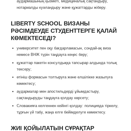
аудармашының қызметі, медициналық сақтандыру,
нотариалды куәландыру және құжаттарды жіберу.
LIBERTY SCHOOL ВИЗАНЫ
РӘСІМДЕУДЕ СТУДЕНТТЕРГЕ ҚАЛАЙ
КӨМЕКТЕСЕДІ?
университет пен оқу бағдарламасын, сондай-ақ виза
немесе ВНЖ түрін таңдауға кеңес беру;
құжаттар пакетін консулдыққа тапсырар алдында толық
тексеру;
өтініш формасын толтыруға және елшілікке жазылуға
көмектесу;
аудармалар мен апостильдерді ұйымдастыру,
сақтандыруды таңдауға қолдау көрсету;
Словакияға келгеннен кейінгі қолдау: полицияда тіркелу,
тұрғын үй табу, жаңа елге бейімделуге көмектесу.
ЖИІ ҚОЙЫЛАТЫН СҰРАҚТАР