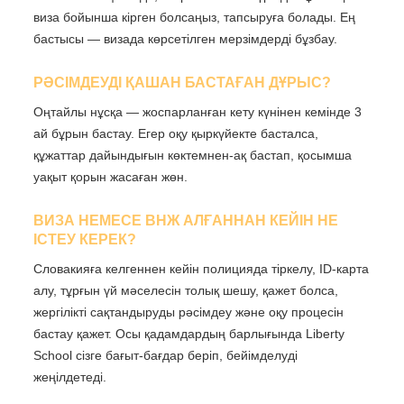
виза бойынша кірген болсаңыз, тапсыруға болады. Ең
бастысы — визада көрсетілген мерзімдерді бұзбау.
РӘСІМДЕУДІ ҚАШАН БАСТАҒАН ДҰРЫС?
Оңтайлы нұсқа — жоспарланған кету күнінен кемінде 3
ай бұрын бастау. Егер оқу қыркүйекте басталса,
құжаттар дайындығын көктемнен-ақ бастап, қосымша
уақыт қорын жасаған жөн.
ВИЗА НЕМЕСЕ ВНЖ АЛҒАННАН КЕЙІН НЕ
ІСТЕУ КЕРЕК?
Словакияға келгеннен кейін полицияда тіркелу, ID-карта
алу, тұрғын үй мәселесін толық шешу, қажет болса,
жергілікті сақтандыруды рәсімдеу және оқу процесін
бастау қажет. Осы қадамдардың барлығында Liberty
School сізге бағыт-бағдар беріп, бейімделуді
жеңілдетеді.