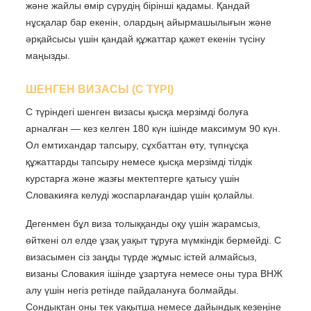
және жайлы өмір сүрудің бірінші қадамы. Қандай
нұсқалар бар екенін, олардың айырмашылығын және
әрқайсысы үшін қандай құжаттар қажет екенін түсіну
маңызды.
ШЕНГЕН ВИЗАСЫ (С ТҮРІ)
С түріндегі шенген визасы қысқа мерзімді болуға
арналған — кез келген 180 күн ішінде максимум 90 күн.
Ол емтихандар тапсыру, сұхбаттан өту, түпнұсқа
құжаттарды тапсыру немесе қысқа мерзімді тілдік
курстарға және жазғы мектептерге қатысу үшін
Словакияға келуді жоспарлағандар үшін қолайлы.
Дегенмен бұл виза толыққанды оқу үшін жарамсыз,
өйткені ол елде ұзақ уақыт тұруға мүмкіндік бермейді. С
визасымен сіз заңды түрде жұмыс істей алмайсыз,
визаны Словакия ішінде ұзартуға немесе оны тура ВНЖ
алу үшін негіз ретінде пайдалануға болмайды.
Сондықтан оны тек уақытша немесе дайындық кезеңіне