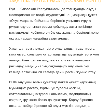
УАҚЫТША ТҰРУҒА РҰҚСАТ (DOČASNÝ POBYT)
Бұл — Словакия Республикасында толыққанды оқуды
жоспарлаған шетелдік студент үшін ең маңызды құжат.
«Оқу» мақсаты бойынша берілетін уақытша тұруға
рұқсат оқу орнынан ресми қабылдау хаты негізінде
рәсімделеді. Көбінесе ол бір оқу жылына беріледі және
оқу жалғасқан жағдайда ұзартылады.
Уақытша тұруға рұқсат сізге елде заңды түрде тұруға
ғана емес, сонымен қатар маңызды мүмкіндіктерге жол
ашады: банк шотын ашу, жалға алу келісімшартын
рәсімдеу, медициналық сақтандыру алу және оқу
кезінде аптасына 20 сағатқа дейін ресми жұмыс істеу.
ВНЖ алу үшін толық құжаттар пакеті қажет: қаржылық
мүмкіндікті растау, тұрғын үй туралы келісім,
сотталмағаныңыз туралы анықтама, медициналық
сақтандыру және басқа да құжаттар. Қарау бірнеше
апта, ал кейде бірнеше ай алуы мүмкін, сондықтан