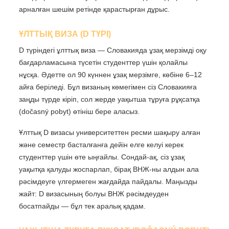
арналған шешім ретінде қарастырған дұрыс.
ҰЛТТЫҚ ВИЗА (D ТҮРІ)
D түріндегі ұлттық виза — Словакияда ұзақ мерзімді оқу
бағдарламасына түсетін студенттер үшін қолайлы
нұсқа. Әдетте ол 90 күннен ұзақ мерзімге, көбіне 6–12
айға беріледі. Бұл визаның көмегімен сіз Словакияға
заңды түрде кіріп, сол жерде уақытша тұруға рұқсатқа
(dočasný pobyt) өтініш бере аласыз.
Ұлттық D визасы университеттен ресми шақыру алған
және семестр басталғанға дейін елге келуі керек
студенттер үшін өте ыңғайлы. Сондай-ақ, сіз ұзақ
уақытқа қалуды жоспарлап, бірақ ВНЖ-ны алдын ала
рәсімдеуге үлгермеген жағдайда пайдалы. Маңызды
жайт: D визасының болуы ВНЖ рәсімдеуден
босатпайды — бұл тек аралық қадам.