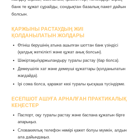
банк те құжат сұрайды, сондықтан базалық пакет дайын
болсын.
ҚАРЖЫНЫ РАСТАУДЫҢ ЖИІ
ҚОЛДАНЫЛАТЫН ЖОЛДАРЫ
Өтініш берушінің атына ашылған шоттан банк үзіндісі
(қалдық жеткілікті және құжат анық болсын).
Шәкіртақы/қаржыландыру туралы растау (бар болса).
Демеушілік хат және демеуші құжаттары (қолданылатын
жағдайда).
Ірі сома болса, қаражат көзі туралы қысқаша түсіндірме.
ЕСЕПШОТ АШУҒА АРНАЛҒАН ПРАКТИКАЛЫҚ
КЕҢЕСТЕР
Паспорт, оқу туралы растау және баспана құжатын бірге
апарыңыз.
Словакиялық телефон нөмірі қажет болуы мүмкін, алдын
ала дайындаңыз.