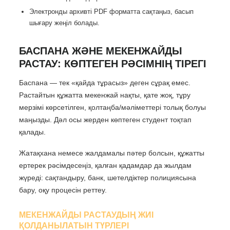
Электронды архивті PDF форматта сақтаңыз, басып
шығару жеңіл болады.
БАСПАНА ЖӘНЕ МЕКЕНЖАЙДЫ
РАСТАУ: КӨПТЕГЕН РӘСІМНІҢ ТІРЕГІ
Баспана — тек «қайда тұрасыз» деген сұрақ емес.
Растайтын құжатта мекенжай нақты, қате жоқ, тұру
мерзімі көрсетілген, қолтаңба/мәліметтері толық болуы
маңызды. Дәл осы жерден көптеген студент тоқтап
қалады.
Жатақхана немесе жалдамалы пәтер болсын, құжатты
ертерек рәсімдесеңіз, қалған қадамдар да жылдам
жүреді: сақтандыру, банк, шетелдіктер полициясына
бару, оқу процесін реттеу.
МЕКЕНЖАЙДЫ РАСТАУДЫҢ ЖИІ
ҚОЛДАНЫЛАТЫН ТҮРЛЕРІ