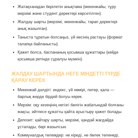
Жатақханадан берілетін анықтама (мекенжайы, тұру
мерзімі және студент деректері көрсетілген).
Жалдау шарты (мерзімі, мекенжайы, тарап деректері
анық жазылған).
Таныста тұратын болсаңыз, үй иесінің растауы (формат
талапқа байланысты).
Қажет болса, баспананың қосымша құжаттары (кейде
қосымша ретінде сұралуы мүмкін).
ЖАЛДАУ ШАРТЫНДА НЕГЕ МІНДЕТТІ ТҮРДЕ
ҚАРАУ КЕРЕК
Мекенжай дәлдігі: индекс, үй нөмірі, пәтер, қала —
барлық жерде бірдей болуы керек.
Мерзім: оқу кезеңінің негізгі бөлігін жабатындай болғаны
жақсы, әйтпесе құжатты қайта ауыстыру қажет болады.
Депозит: қайтару шарты, мерзімі, қандай жағдайда
ұсталады, бәрі жазылсын.
Коммуналдық төлемдер: не кіреді, не бөлек төленеді,