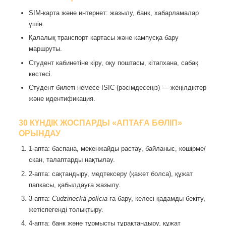
SIM-карта және интернет: жазылу, банк, хабарламалар
үшін.
Қалалық транспорт картасы және кампусқа бару
маршруты.
Студент кабинетіне кіру, оқу поштасы, кітапхана, сабақ
кестесі.
Студент билеті немесе ISIC (рәсімдесеңіз) — жеңілдіктер
және идентификация.
30 КҮНДІК ЖОСПАРДЫ «АПТАҒА БӨЛІП»
ОРЫНДАУ
1-апта: баспана, мекенжайды растау, байланыс, көшірме/
скан, талаптарды нақтылау.
2-апта: сақтандыру, медтексеру (қажет болса), құжат
папкасы, қабылдауға жазылу.
3-апта:
Cudzinecká polícia
-ға бару, келесі қадамды бекіту,
жетіспегенді толықтыру.
4-апта: банк және тұрмысты тұрақтандыру, құжат