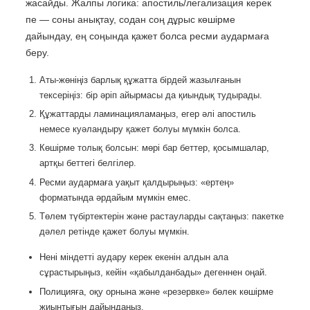
жасайды. Жалпы логика: апостиль/легализация керек
пе — соны анықтау, содан соң дұрыс көшірме
дайындау, ең соңында қажет болса ресми аудармаға
беру.
Аты-жөніңіз барлық құжатта бірдей жазылғанын
тексеріңіз: бір әріп айырмасы да қиындық тудырады.
Құжаттарды ламинацияламаңыз, егер әлі апостиль
немесе куәландыру қажет болуы мүмкін болса.
Көшірме толық болсын: мөрі бар беттер, қосымшалар,
артқы беттегі белгілер.
Ресми аудармаға уақыт қалдырыңыз: «ертең»
форматында әрдайым мүмкін емес.
Төлем түбіртектерін және растауларды сақтаңыз: пакетке
дәлел ретінде қажет болуы мүмкін.
Нені міндетті аудару керек екенін алдын ала
сұрастырыңыз, кейін «қабылданбады» дегеннен оңай.
Полицияға, оқу орнына және «резервке» бөлек көшірме
жиынтығын дайындаңыз.