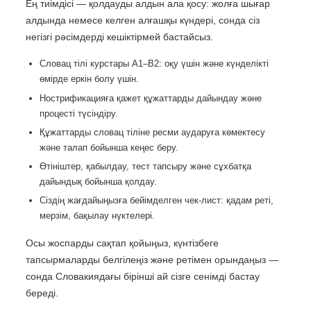
Ең тиімдісі — қолдауды алдын ала қосу: жолға шығар
алдында немесе келген алғашқы күндері, сонда сіз
негізгі рәсімдерді кешіктірмей бастайсыз.
Словац тілі курстары A1–B2: оқу үшін және күнделікті
өмірде еркін болу үшін.
Нострификацияға қажет құжаттарды дайындау және
процесті түсіндіру.
Құжаттарды словац тіліне ресми аударуға көмектесу
және талап бойынша кеңес беру.
Өтініштер, қабылдау, тест тапсыру және сұхбатқа
дайындық бойынша қолдау.
Сіздің жағдайыңызға бейімделген чек-лист: қадам реті,
мерзім, бақылау нүктелері.
Осы жоспарды сақтап қойыңыз, күнтізбеге
тапсырмаларды белгілеңіз және ретімен орындаңыз —
сонда Словакиядағы бірінші ай сізге сенімді бастау
береді.