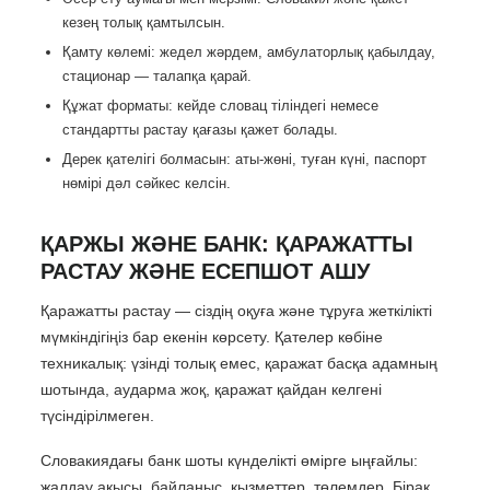
кезең толық қамтылсын.
Қамту көлемі: жедел жәрдем, амбулаторлық қабылдау,
стационар — талапқа қарай.
Құжат форматы: кейде словац тіліндегі немесе
стандартты растау қағазы қажет болады.
Дерек қателігі болмасын: аты-жөні, туған күні, паспорт
нөмірі дәл сәйкес келсін.
ҚАРЖЫ ЖӘНЕ БАНК: ҚАРАЖАТТЫ
РАСТАУ ЖӘНЕ ЕСЕПШОТ АШУ
Қаражатты растау — сіздің оқуға және тұруға жеткілікті
мүмкіндігіңіз бар екенін көрсету. Қателер көбіне
техникалық: үзінді толық емес, қаражат басқа адамның
шотында, аударма жоқ, қаражат қайдан келгені
түсіндірілмеген.
Словакиядағы банк шоты күнделікті өмірге ыңғайлы:
жалдау ақысы, байланыс, қызметтер, төлемдер. Бірақ