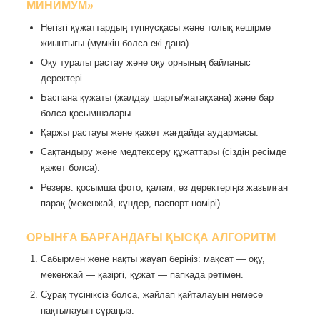
МИНИМУМ»
Негізгі құжаттардың түпнұсқасы және толық көшірме
жиынтығы (мүмкін болса екі дана).
Оқу туралы растау және оқу орнының байланыс
деректері.
Баспана құжаты (жалдау шарты/жатақхана) және бар
болса қосымшалары.
Қаржы растауы және қажет жағдайда аудармасы.
Сақтандыру және медтексеру құжаттары (сіздің рәсімде
қажет болса).
Резерв: қосымша фото, қалам, өз деректеріңіз жазылған
парақ (мекенжай, күндер, паспорт нөмірі).
ОРЫНҒА БАРҒАНДАҒЫ ҚЫСҚА АЛГОРИТМ
Сабырмен және нақты жауап беріңіз: мақсат — оқу,
мекенжай — қазіргі, құжат — папкада ретімен.
Сұрақ түсініксіз болса, жайлап қайталауын немесе
нақтылауын сұраңыз.