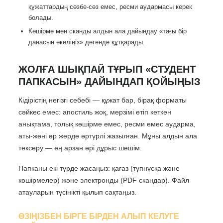
құжаттардың сөзбе-сөз емес, ресми аудармасы керек
болады.
Көшірме мен сканды алдын ала дайындау «тағы бір
данасын әкеліңіз» дегенде құтқарады.
ЖОЛҒА ШЫҚПАЙ ТҰРЫП «СТУДЕНТ
ПАПКАСЫН» ДАЙЫНДАП ҚОЙЫҢЫЗ
Кідірістің негізгі себебі — құжат бар, бірақ форматы
сәйкес емес: апостиль жоқ, мерзімі өтіп кеткен
анықтама, толық көшірме емес, ресми емес аударма,
аты-жөні әр жерде әртүрлі жазылған. Мұны алдын ала
тексеру — ең арзан әрі дұрыс шешім.
Папканы екі түрде жасаңыз: қағаз (түпнұсқа және
көшірмелер) және электронды (PDF скандар). Файл
атауларын түсінікті қылып сақтаңыз.
ӨЗІҢІЗБЕН БІРГЕ БІРДЕН АЛЫП КЕЛУГЕ