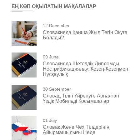
ЕҢ КӨП ОҚЫЛАТЫН МАҚАЛАЛАР
12 December
Словакияда Қанша Жыл Тегін Оқуға
Болады?
09 June
Словакияда Шетелдік Дипломды
Нострификациялау: Кезең-Кезеңмен
Нұсқаулық
30 September
Словац Тілін Үйренуге Арналған
Үздік Мобильді Қосымшалар
01 July
Словак Және Чех Тілдерінің
Айырмашылығы Неде