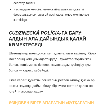
есептеу тәртібі.
Рәсімдерге келісім: мекенжайға қатысты қажетті
формальдылықтарға үй иесі қарсы емес екеніне көз
жеткізіңіз.
CUDZINECKÁ POLÍCIA
-ҒА БАРУ:
АЛДЫН АЛА ДАЙЫНДЫҚ ҚАЛАЙ
КӨМЕКТЕСЕДІ
Шетелдіктер полициясы көп адамға қиын көрінеді, бірақ
мәселенің көбі ұйымдастыруда. Құжаттар тәртібі жоқ
болса, көшірме жетіспесе, жауаптарды түсіндіру қиын
болса — стресс көбейеді.
Сізге керегі: құжатты логикалық ретпен жинау, қысқа әрі
нақты жауапқа дайын болу, бір құжат жетпей қалса не
істейтін жоспар жасау.
ӨЗІҢІЗБЕН БІРГЕ АПАРАТЫН «ҚҰТҚАРАТЫН