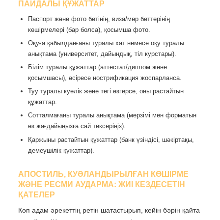
ПАЙДАЛЫ ҚҰЖАТТАР
Паспорт және фото бетінің, виза/мөр беттерінің
көшірмелері (бар болса), қосымша фото.
Оқуға қабылданғаны туралы хат немесе оқу туралы
анықтама (университет, дайындық, тіл курстары).
Білім туралы құжаттар (аттестат/диплом және
қосымшасы), әсіресе нострификация жоспарланса.
Туу туралы куәлік және тегі өзгерсе, оны растайтын
құжаттар.
Сотталмағаны туралы анықтама (мерзімі мен форматын
өз жағдайыңызға сай тексеріңіз).
Қаржыны растайтын құжаттар (банк үзіндісі, шәкіртақы,
демеушілік құжаттар).
АПОСТИЛЬ, КУӘЛАНДЫРЫЛҒАН КӨШІРМЕ
ЖӘНЕ РЕСМИ АУДАРМА: ЖИІ КЕЗДЕСЕТІН
ҚАТЕЛЕР
Көп адам әрекеттің ретін шатастырып, кейін бәрін қайта