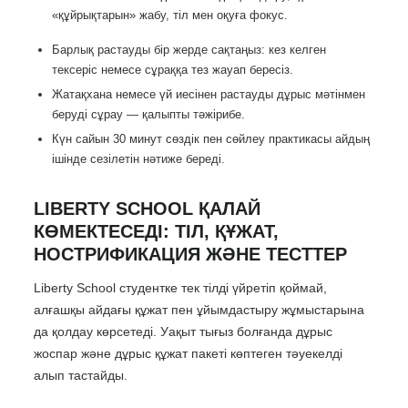
«құйрықтарын» жабу, тіл мен оқуға фокус.
Барлық растауды бір жерде сақтаңыз: кез келген
тексеріс немесе сұраққа тез жауап бересіз.
Жатақхана немесе үй иесінен растауды дұрыс мәтінмен
беруді сұрау — қалыпты тәжірибе.
Күн сайын 30 минут сөздік пен сөйлеу практикасы айдың
ішінде сезілетін нәтиже береді.
LIBERTY SCHOOL ҚАЛАЙ
КӨМЕКТЕСЕДІ: ТІЛ, ҚҰЖАТ,
НОСТРИФИКАЦИЯ ЖӘНЕ ТЕСТТЕР
Liberty School студентке тек тілді үйретіп қоймай,
алғашқы айдағы құжат пен ұйымдастыру жұмыстарына
да қолдау көрсетеді. Уақыт тығыз болғанда дұрыс
жоспар және дұрыс құжат пакеті көптеген тәуекелді
алып тастайды.