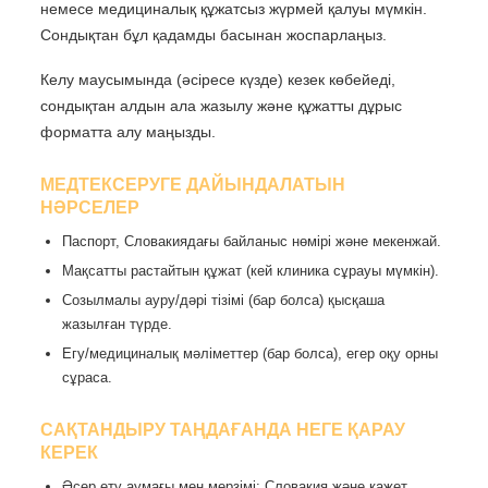
немесе медициналық құжатсыз жүрмей қалуы мүмкін.
Сондықтан бұл қадамды басынан жоспарлаңыз.
Келу маусымында (әсіресе күзде) кезек көбейеді,
сондықтан алдын ала жазылу және құжатты дұрыс
форматта алу маңызды.
МЕДТЕКСЕРУГЕ ДАЙЫНДАЛАТЫН
НӘРСЕЛЕР
Паспорт, Словакиядағы байланыс нөмірі және мекенжай.
Мақсатты растайтын құжат (кей клиника сұрауы мүмкін).
Созылмалы ауру/дәрі тізімі (бар болса) қысқаша
жазылған түрде.
Егу/медициналық мәліметтер (бар болса), егер оқу орны
сұраса.
САҚТАНДЫРУ ТАҢДАҒАНДА НЕГЕ ҚАРАУ
КЕРЕК
Әсер ету аумағы мен мерзімі: Словакия және қажет