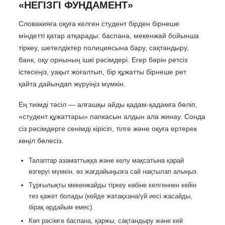
«НЕГІЗГІ ФУНДАМЕНТ»
Словакияға оқуға келген студент бірден бірнеше
міндетті қатар атқарады: баспана, мекенжай бойынша
тіркеу, шетелдіктер полициясына бару, сақтандыру,
банк, оқу орнының ішкі рәсімдері. Егер бәрін ретсіз
істесеңіз, уақыт жоғалтып, бір құжатты бірнеше рет
қайта дайындап жүруіңіз мүмкін.
Ең тиімді тәсіл — алғашқы айды қадам-қадамға бөліп,
«студент құжаттары» папкасын алдын ала жинау. Сонда
сіз рәсімдерге сенімді кірісіп, тілге және оқуға ертерек
көңіл бөлесіз.
Талаптар азаматтыққа және келу мақсатына қарай
өзгеруі мүмкін, өз жағдайыңызға сай нақтылап алыңыз.
Тұрғылықты мекенжайды тіркеу көбіне келгеннен кейін
тез қажет болады (кейде жатақхана/үй иесі жасайды,
бірақ әрдайым емес).
Көп рәсімге баспана, қаржы, сақтандыру және кей