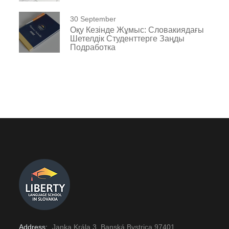
30 September
Оқу Кезінде Жұмыс: Словакиядағы
Шетелдік Студенттерге Заңды
Подработка
Address:
Janka Krála 3, Banská Bystrica 97401,