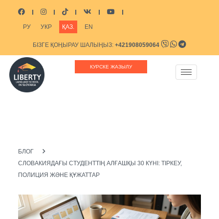
РУ
УКР
ҚАЗ.
EN
БІЗГЕ ҚОҢЫРАУ ШАЛЫҢЫЗ:
+421908059064
БІЗГЕ ЖАЗЫҢЫЗ:
INFO@LIBERTYSCHOOL.EU
КУРСКЕ ЖАЗЫЛУ
БЛОГ
СЛОВАКИЯДАҒЫ СТУДЕНТТІҢ АЛҒАШҚЫ 30 КҮНІ: ТІРКЕУ,
ПОЛИЦИЯ ЖӘНЕ ҚҰЖАТТАР