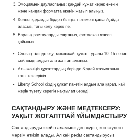
Эмоциямен дауласпаңыз: қандай құжат керек екенін
және қандай форматта екенін жазып алыңыз.
Келесі қадамды бірден біліңіз: нәтижені қашан/қайда
аласыз, тағы келу керек пе.
Барлық растауларды сақтаңыз, фото/скан жасап
қойыңыз.
Словац тілінде оқу, мекенжай, құжат туралы 10–15 негізгі
сөйлемді алдын ала жаттап алыңыз.
Аты-жөніңіз құжаттардың бәрінде бірдей жазылғанын
тағы тексеріңіз.
Liberty School сіздің құжат пакетін алдын ала қарап, қай
жерін түзету керегін нақтылап береді.
САҚТАНДЫРУ ЖӘНЕ МЕДТЕКСЕРУ:
УАҚЫТ ЖОҒАЛТПАЙ ҰЙЫМДАСТЫРУ
Сақтандыруды «кейін аламын» деп жүріп, көп студент
мерзім өткізіп алады. Ал кей рәсім сақтандырусыз