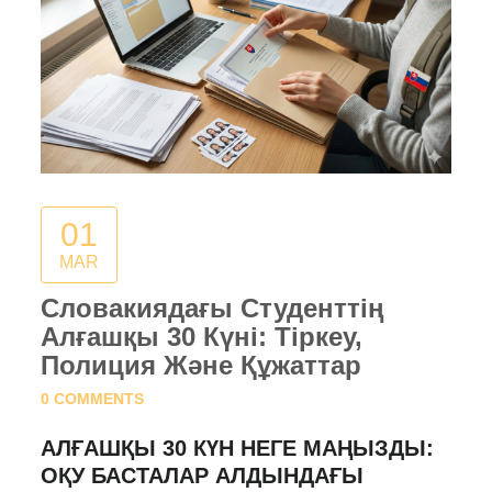
01
MAR
Словакиядағы Студенттің
Алғашқы 30 Күні: Тіркеу,
Полиция Және Құжаттар
0 COMMENTS
АЛҒАШҚЫ 30 КҮН НЕГЕ МАҢЫЗДЫ:
ОҚУ БАСТАЛАР АЛДЫНДАҒЫ