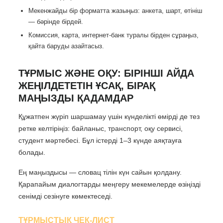
Мекенжайды бір форматта жазыңыз: анкета, шарт, өтініш
— бәрінде бірдей.
Комиссия, карта, интернет-банк туралы бірден сұраңыз,
қайта баруды азайтасыз.
ТҰРМЫС ЖӘНЕ ОҚУ: БІРІНШІ АЙДА
ЖЕҢІЛДЕТЕТІН ҰСАҚ, БІРАҚ
МАҢЫЗДЫ ҚАДАМДАР
Құжатпен жүріп шаршамау үшін күнделікті өмірді де тез
ретке келтіріңіз: байланыс, транспорт, оқу сервисі,
студент мәртебесі. Бұл істерді 1–3 күнде аяқтауға
болады.
Ең маңыздысы — словац тілін күн сайын қолдану.
Қарапайым диалогтарды меңгеру мекемелерде өзіңізді
сенімді сезінуге көмектеседі.
ТҰРМЫСТЫҚ ЧЕК-ЛИСТ